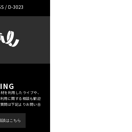
R HALF/Pastore/PIZZA
SS / D-3023
SEEK BEER/Sierra
ggeri/
WING/Verdant
LASH/ WANDER BEYOND
..and more
ING
機材を利用したライブや、
ご利用に関する相談も歓迎
ご質問は下記よりお問い合
相談はこちら