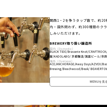
関西1・2を争うタップ数で、約2
内・国外問わず、約300種類のク
しみいただけます。
BREWERY取り扱い醸造所
国内（Domestic）
BLACK TIDE/Brasserie Knot/CRAFTROC
屋/KADOLABO/ 京都醸造/箕面ビール/奈
造/NOMCRAFT/Novoru/Open Air/Toto
海外（Overseas）
ACE/ANCHORAGE/Away Days/AZVEX/Ba
WEST COAST/...and more
Brewing/Beachwood/Beak/ BEAVERTOW
Beaver/Bellwoods Brewery/BOXCAR/B
BREWSKI/Burdock/Captain Lawrence/C
MENUを見
Arts/DEYA/DONZOKO/Duck Foot/ Duckp
Brewing/Finback/Firestone Walker/Frie
WIACEK/ Garage/Godspeed/GREEN CH
VALLEY/Industrial Arts/INTERBORO/JK’S
Ciders/JUICY/KARL STRAUSS/LA Ale Wor
Craft Beer/Long Live Beerworks/ Mikkell