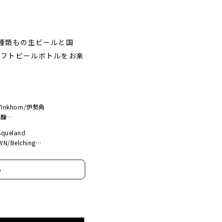
0種類もの生ビールと国
ラフトビールボトルをお楽
K/Inkhorn/伊勢角
良醸
pia/うしとら/UCHU/VERTERE/
squeland
N/Belching
rewDog/BREWING PROJEKT/
LOUDWATER/Collective
る
ond Brewing/Faction
nds/Fruktstereo/FUERST
EEK/HUDSON
 Farmhouse
ks/Lambiek Fabriek/Local
er/Mortalis/North