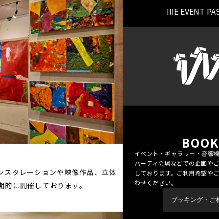
Brewing/Northern Monk Brew Co./OTHE
IIIE EVENT PA
PORT/ Pomona Island/Prizm/Revision/
Nevada/Silva/Smog City/Stigbergets Bry
Stone/TRACK/Trillium/VAULT CITY BRE
Brewing/VOCATION/WILD CHILD/WHIP
BREWING/Zelaia/2SP/21st Amendment/.
BOOK
イベント・ギャラリー・音響
パーティ会場などでの企画や
ンスタレーションや映像作品、立体
しております。ご利用希望や
わせください。
期的に開催しております。
ブッキング・ご